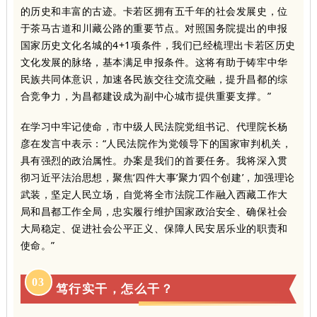
的历史和丰富的古迹。卡若区拥有五千年的社会发展史，位
于茶马古道和川藏公路的重要节点。对照国务院提出的申报
国家历史文化名城的4+1项条件，我们已经梳理出卡若区历史
文化发展的脉络，基本满足申报条件。这将有助于铸牢中华
民族共同体意识，加速各民族交往交流交融，提升昌都的综
合竞争力，为昌都建设成为副中心城市提供重要支撑。”
在学习中牢记使命，市中级人民法院党组书记、代理院长杨
彦在发言中表示：“人民法院作为党领导下的国家审判机关，
具有强烈的政治属性。办案是我们的首要任务。我将深入贯
彻习近平法治思想，聚焦‘四件大事’聚力‘四个创建’，加强理论
武装，坚定人民立场，自觉将全市法院工作融入西藏工作大
局和昌都工作全局，忠实履行维护国家政治安全、确保社会
大局稳定、促进社会公平正义、保障人民安居乐业的职责和
使命。”
0
3
笃行实干，怎么干？