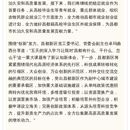
治久安和高质量发展。接下来，我们将继续把稳定就业作为
首要任务，从高校毕业生等青年就业、重点群体就业、组织
农牧民群众就业三个方面发力，全力推动昌都市就业创业促
进计划，全力做好昌都籍高校毕业生区外就业保障，为昌都
市长治久安和高质量发展贡献力量。”
围绕“创新”发力。昌都新区党工委书记、管委会副主任卓玛曲
西分享道：“五天的深入学习让我对‘昌都有什么、干什么、怎
么干’这一重大课题有了新认知新体会。下一步，昌都新区将
紧紧围绕现代化高原经济体系的先行区，科技成果转移转化
的引领区，大众创业、万众创新的示范区，对外交往
交流
交
融的典范区的目标任务，突出昌都新区作为副中心城市建设
的重要承载区，加快重大基础设施建设；从单纯政策优惠招
商转向优化营商环境，多维度吸引投资；以资源置换产业，
以资源置换市场，加强产业培育；积极培育外向型企业，积
极申请设立海关；完善创新政策体系，从源头培育科技竞争
力，提升新质生产力的占比率，全方位集聚高原高质量发展
的增长动力。”