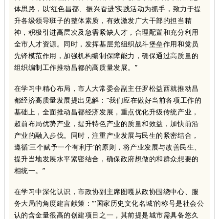
体思路，以‘红色昌都、振兴奋进’实践活动为抓手，致力于提
升各级领导班子的整体素质，有效激发广大干部的担当精
神，积极引进高层次及急需紧缺人才，合理配置和充分利用
全市人才资源。同时，发挥基层党组织战斗堡垒作用和党员
先锋模范作用，加强机构编制保障能力，确保通过高质量的
组织编制工作推动昌都的高质量发展。”
在学习中精心布局，市人大常委会副主任罗松益西就推动昌
都经济高质量发展提出见解：“我们应在做好当前各项工作的
基础上，全面推动昌都经济发展，重点优化升级传统产业，
超前布局优势产业，提升特色产业的质量和效益，加快前沿
产业的融入步伐。同时，注重产业发展与民生的紧密结合，
遵循‘三个赋予一个有利于’的原则，将产业发展与改善民生、
提升当地发展水平紧密结合，确保政府想做的和群众想要的
相统一。”
在学习中深化认识，市政协副主席图嘎从政协围绕中心、服
务大局的角度建言献策：“‘国家历史文化名城’的称号是社会公
认的含金量很高的创建项目之一，其前提是城市需具备悠久