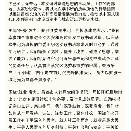
冬已至，春未远；本次研讨班是思想的再动员、工作的再部
署。大家纷纷表示，将以此次读书班的所学所悟为行动指南，
以推进昌都长治久安和高质量发展为着力点，推动以中国式现
代化引领昌都市建设成副中心城市迈出更坚定步伐。
围绕“任务”发力。察雅县委副书记、县长李成光表示：“我有
幸参加全市推进长治久安和高质量发展读书研讨班，以庄劲
松书记为班长的市委组织这次读书班非常及时且必要，通过
学习研讨，我们锤炼了党性，提升了境界，碰撞了思想，增
强了能力，我们将始终牢记习近平总书记和党中央赋予西藏
的使命任务，认真贯彻落实区党委和市委的部署，奋勇争
当‘四个创建’、‘四个走在前列’的先锋队排头兵，努力以察雅一
域之光为昌都全局添彩。”
围绕“就业”发力。昌都市人社局党组副书记、局长泽旺旦增指
出：“此次专题研讨班非常必要，及时且成效显著。庄劲松书
记亲自点评，亲自指导，我们深受鼓舞，深受启发。我们对
如何从全局看待、认知、谋划工作，聚焦什么、围绕什么开
展工作有了更深入的思考。就人社工作而言，就业是最大民
生，事关人民群众的切身利益，事关社会和谐稳定，事关长