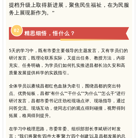
提档升级上取得新进展，聚焦民生福祉，在为民服
务上展现新作为。”
0
2
精思细悟，悟什么？
5天的学习中，既有市委主要领导的主题发言，又有学员们的
研讨发言，既理论联系实际，又提出任务、教授方法，内容
充实、任务明确，为学员们如何扎实推进昌都长治久安和高
质量发展提供科学的实践指引。
全体学员以赓续昌都红色血脉为牵引，围绕昌都的突出特
点、优势短板，昌都“有什么”“干什么”“为什么”“怎么干”进行
研讨发言，昌都市委书记庄劲松现场点评、现场指导，通过
问答交流、现场互动，使同志们的观点得到碰撞，视野得到
拓展，格局得到提升。
在学习中梳理思路，市委常委、组织部部长李斌研讨时发
言：“我们将聚焦‘四件大事’聚力‘四个创建’以及昌都发展的总