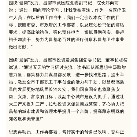
围绕“健康”发力。昌都市藏医院党委副书记、院长郑向前
说：“通过一周的理论学习，让我受益匪浅，作为一名医疗卫
生人员，在以后的工作当中，我们一定会以本次工作的目
标，按照市委、市政府的工作部署，以及庄劲松书记的讲话
要求，提高政治站位、强化责任担当，狠抓贯彻落实、撸起
袖子加油干、努力为昌都老百姓的医疗健康和昌都卫生事业
做出贡献。”
围绕“发展”发力。昌都市投资发展集团党委书记、董事长杨筱
斌说：“通过五天的学习研讨交流，读书班从新思想中汲取智
慧力量，群策群力共谋昌都发展，进一步找准思路，提出举
措，激发全市干部职工干事创业的活力与干劲，以昌都高质
量的发展更好地巩固长治久安，我们国资国企也将聚焦安
康、兴康、富康的目标，以副中心城市建设为抓手，通过壮
大二产来提升三产，拉动投资来促进商业繁荣，齐心协力把
昌都的城市建设和管理水平提升一个台阶，提高藏东明珠的
知名度和美誉度!”
思想再动员、工作再部署，笃行实干的号角已吹响，奋斗正