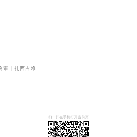
终审丨扎西占堆
扫一扫在手机打开当前页