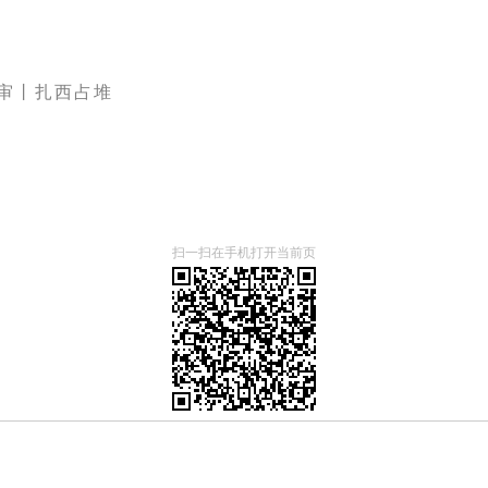
审丨扎西占堆
扫一扫在手机打开当前页