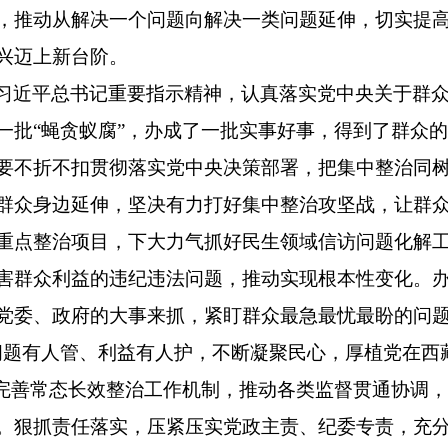
，推动从解决一个问题向解决一类问题延伸，切实提
兴迈上新台阶。
习近平总书记重要指示精神，认真落实党中央关于群
一批“蝇贪蚁腐”，办成了一批实事好事，得到了群众
要不折不扣贯彻落实党中央决策部署，
把集中整治同
群众身边延伸，坚决有力打好集中整治攻坚战，让群
重点整治项目，下大力气抓好民生领域信访问题化解
害群众利益的违纪违法问题，推动实现根本性变化。
党委、政府的大事来抓，紧盯群众最急最忧最盼的问题
问题有人管、利益有人护，不断凝聚民心，厚植党在西
全完善常态长效整治工作机制，推动各类监督贯通协调
。
狠抓责任落实，
压紧压实党政主责、纪委专责，充