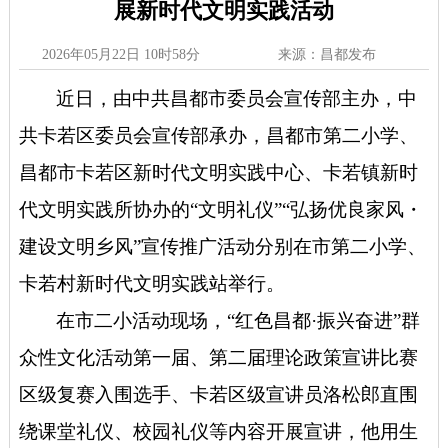
展新时代文明实践活动
2026年05月22日 10时58分
来源：昌都发布
近日，由中共昌都市委员会宣传部主办，中
共卡若区委员会宣传部承办，昌都市第二小学、
昌都市卡若区新时代文明实践中心、卡若镇新时
代文明实践所协办的
“
文明礼仪
”“
弘扬优良家风・
建设文明乡风
”
宣传推广活动分别在市第二小学、
卡若村新时代文明实践站举行。
在市二小活动现场，
“
红色昌都
·
振兴奋进
”
群
众性文化活动第一届、第二届理论政策宣讲比赛
区级复赛入围选手、卡若区级宣讲员洛松郎直围
绕课堂礼仪、校园礼仪等内容开展宣讲，他用生