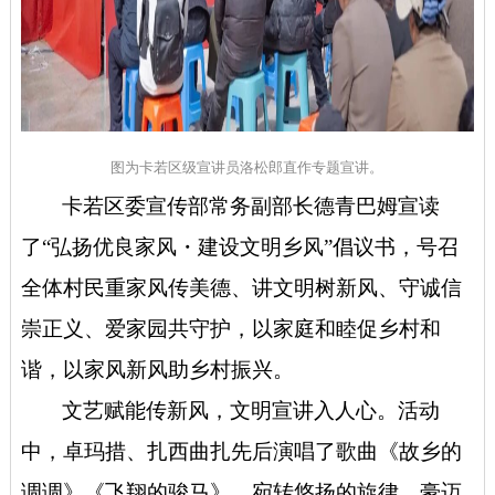
图为卡若区级宣讲员洛松郎直作专题宣讲。
卡若区委宣传部常务副部长德青巴姆宣读
了
“弘扬优良家风・建设文明乡风”倡议书，号召
全体村民重家风传美德、讲文明树新风、守诚信
崇正义、爱家园共守护，以家庭和睦促乡村和
谐，以家风新风助乡村振兴。
文艺赋能传新风，文明宣讲入人心。活动
中，卓玛措、扎西曲扎先后演唱了歌曲《故乡的
调调》《飞翔的骏马》，宛转悠扬的旋律、豪迈