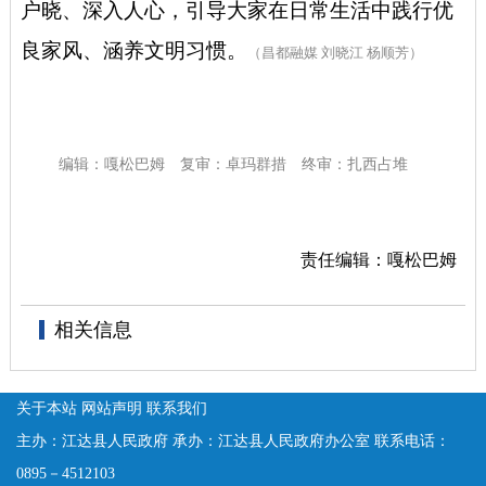
户晓、深入人心，引导大家在日常生活中践行优
良家风、涵养文明习惯。
（昌都融媒
刘晓江
杨顺芳）
编辑：嘎松巴姆
复审：卓玛群措
终审：扎西占堆
责任编辑：嘎松巴姆
相关信息
关于本站
网站声明
联系我们
主办：江达县人民政府
承办：江达县人民政府办公室
联系电话：
0895－4512103