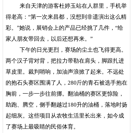
来自天津的游客杜婷玉站在人群里，手机举
得老高：“第一次来昌都，没想到非遗演出这么精
彩。”她说，展销会上的产品已经挑了几件，“给
家人朋友带回去，以后还想再来。”
下午的日光更烈，赛场的尘土也飞得更高。
两个汉子背对背，把拉力带勒在肩头，脚跟扎进
草皮里。裁判哨响，加油声浪掀了起来。不远处
的抱石头赛区围满了人，280斤的青石被选手抱在
胸前，一步一步往前挪。翻油桶的赛区更惊险，
助跑、腾空，侧手翻越过180升的油桶，落地时扬
起细灰。这些项目从农牧生活里长出来，如今成
了赛场上最吸睛的民俗体育。