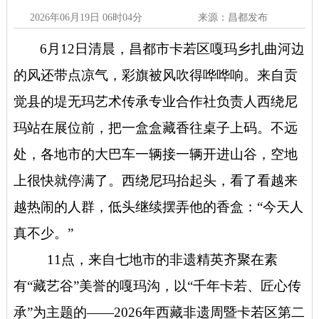
2026年06月19日 06时04分
来源：昌都发布
6月12日清晨，昌都市卡若区嘎玛乡扎曲河边
的风还带点凉气，彩旗被风吹得哗哗响。来自贡
觉县的堤无玛艺术传承专业合作社负责人西绕尼
玛站在展位前，把一盒盒藏香往桌子上码。不远
处，各地市的大巴车一辆接一辆开进山谷，空地
上很快就停满了。西绕尼玛抬起头，看了看越来
越热闹的人群，低头继续摆弄他的香盒：“今天人
真不少。”
11点，来自七地市的非遗精英齐聚在素
有“藏艺谷”美誉的嘎玛沟，以“千年卡若、匠心传
承”为主题的——2026年西藏非遗周暨卡若区第二