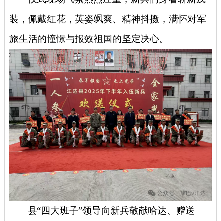
装，佩戴红花，英姿飒爽、精神抖擞，满怀对军
旅生活的憧憬与报效祖国的坚定决心。
县
“四大班子”领导向新兵敬献哈达、赠送