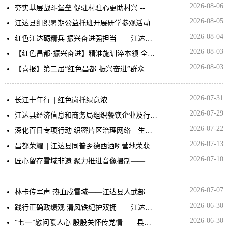
2026-08-06
夯实基层战斗堡垒 促驻村驻心更助村兴 --江达县驻村工作队实干赋能乡村振兴
2026-08-05
江达县组织暑期公益托班开展研学参观活动
2026-08-04
红色江达砺精兵 振兴奋进强担当——江达县“红色昌都·振兴奋进”群众性比赛活动自选项目“民兵大比武”圆满举行
2026-08-03
【红色昌都·振兴奋进】精准施训淬本领 全力备战迎决赛——江达县高质量开展“红色昌都·振兴奋进”群众性比赛活动市级决赛赛前集训
2026-08-03
【喜报】第二届“红色昌都·振兴奋进”群众性比赛活动歌舞比赛(独舞)江达县荣获三等奖
2026-07-31
长江十年行 || 红色岗托绿意浓
2026-07-29
江达县经济信息和商务局组织餐饮企业及行业部门执法人员参加燃气安全专项培训
2026-07-22
深化百日专项行动 织密片区治理网络—生达乡依托百日专项行动成功调处跨村婚恋家庭纠纷
2026-07-13
昌都荣耀 || 江达县同普乡德西洒咧营地荣获2025年度全国三八红旗集体
2026-07-10
匠心留存雪域非遗 聚力推进音像摄制————中国戏曲像音像工程摄制组赴江达调研
2026-07-07
林卡传军声 热血戍雪域——江达县人武部全域铺开2026年度下半年征兵宣传工作
2026-06-30
践行正确政绩观 清风铁纪护双拥——江达县市场监管局开展双拥门店专项检查
2026-06-30
“七一”慰问暖人心 殷殷关怀传党情——县委常务副书记、政府常务副县长高伟深入岗托镇开展“七一”走访慰问