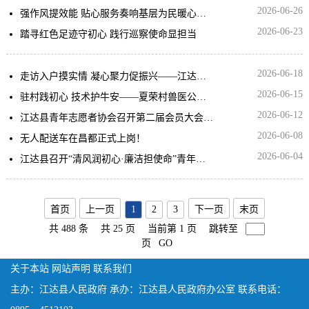
2026-06-26
强作风提效能 贴心服务奏响基层为民暖心曲——江达县第十五批驻村工作队工作纪实
2026-06-23
踏寻红色足迹守初心 践行巡察使命显担当
2026-06-18
走访入户摸实情 凝心聚力促振兴——江达县第十五批驻村工作队深入开展“百日走村入户大调研”活动
2026-06-15
驻村践初心 技术护牛安——夏荣村兽医公益服务点正式运行
2026-06-12
江达县青年志愿者协会召开第二届会员大会暨换届选举大会
2026-06-08
无人配送车在昌都正式上岗！
2026-06-04
江达县召开“清风润初心·廉洁担使命”青年干部警示教育大会
首页
上一页
1
2
3
下一页
末页
共 488 条
共 25 页
当前第 1 页
跳转至
页
GO
关于本站
网站声明
联系我们
主办：江达县人民政府
承办：江达县人民政府办公室
联系电话：