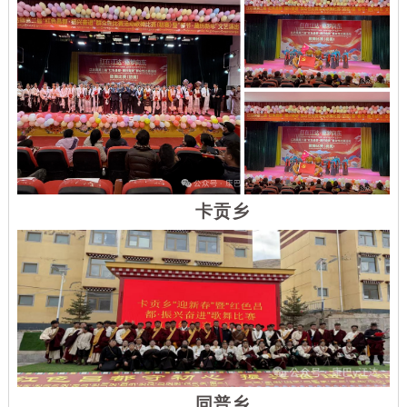
卡贡乡
同普乡