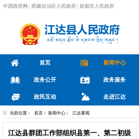
中国政府网
西藏自治区人民政府
昌都市人民政府
|
|
首页
新闻中心
政务公开
政务服务
政民互动
走进江达
当前位置：
首页
/
新闻中心
/
江达要闻
江达县群团工作部组织县第一、第二初级