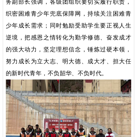
务副部长强调，各级团组织要切实履行职责，
织密困难青少年兜底保障网，持续关注困难青
少年成长需求；同时勉励受助学生要正视人生
逆境，把感恩之情转化为勤学修德、奋发成才
的强大动力，坚定理想信念，锤炼过硬本领，
努力成长为立大志、明大德、成大才、担大任
的新时代青年，不负韶华、不负时代。