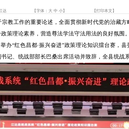
江达
【字体：
大
中
小
】
【
打印本文
】
于宗教工作的重要论述，
全面贯彻新时代党的治藏方
升政策理论素养，营造尊法学法守法用法的良好氛围
重举办“红色昌都·振兴奋进”政策理论知识擂台赛，
书记、统战部部长巴桑出席活动并致辞，全县统战系统