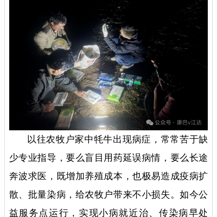
以往农牧户家中牦牛出现病症，常常苦于缺
少专业指导，要么盲目用药延误病情，要么长途
奔波求医，既增加养殖成本，也极易造成疫病扩
散、批量染病，给农牧户带来不小损失。如今公
益服务点运行，实现小病就近治、传染病早处