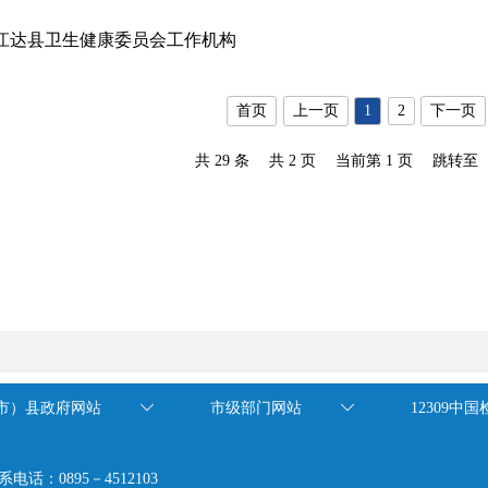
江达县卫生健康委员会工作机构
首页
上一页
1
2
下一页
共 29 条
共 2 页
当前第 1 页
跳转至
市）县政府网站
市级部门网站
12309中
系电话：0895－4512103