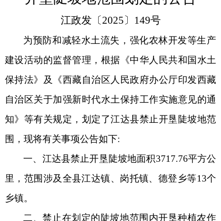
江政发〔
2025
〕
1
4
9
号
为预防和减轻水土流失，强化农林开发等生产
建设活动的监督管理，根据《中华人民共和国水土
保持法》及《西藏自治区人民政府办公厅印发西藏
自治区关于加强新时代水土保持工作实施意见的通
知》等有关规定，划定了
江达
县禁止开垦陡坡地范
围，现将有关事项公告如下
:
一、
江达
县禁止开垦陡坡地面积
3717.7
6
平方公
里
，
范围涉及全县
江达镇
、岗托镇、德登乡等
1
3
个
乡镇。
二、禁止在划定的陡坡地范围内开垦种植农作