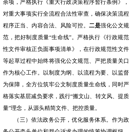
余项，严格执行《重大行政决策程序暂行条例》，
对重大事项实行全流程合法性审查，确保决策流程
程序正当、内容合法、风险可控。
二是
强化公文规
范，把好制度质量
“生命线”。严格执行《行政规范
性文件审核正负面事项清单》，在
行政规范性文件
等起草过程中
始终将强化公文规范、严把质量关口
作为核心工作。以制度为纲、以流程为要、以监督
为保障，全方位筑牢公文制度质量生命线，同时严
格落实基层减负要求，践行
“搬文山、转文风、提质
量”理念，从源头精简文件、把控质量。
（
三
）
依法政务公开
，优化
服务体系
。
作为政
务公开牵头单位和群众诉求办理的
统筹协调
枢纽，