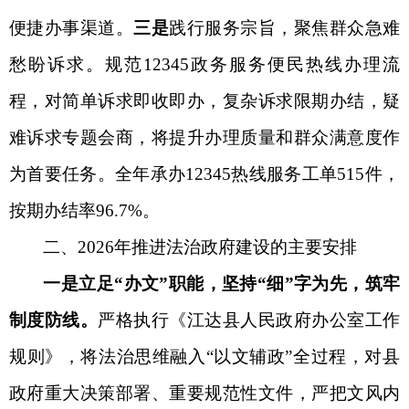
便捷办事渠道。
三是
践行服务宗旨，聚焦群众急难
愁盼诉求
。
规范
12345政务服务便民热线办理流
程，对简单诉求即收即办，复杂诉求限期办结，疑
难诉求专题会商，将提升办理质量和群众满意度作
为首要任务。
全年承办
12345热线服务工单
515
件，
按期办结率
9
6
.
7
%
。
二、
2026年推进法治政府建设的主要安排
一是立足
“办文”职能，坚持“细”字为先，筑牢
制度防线。
严格执行《江达县人民政府办公室工作
规则》，将法治思维融入
“以文辅政”全过程，对县
政府重大决策部署、重要规范性文件，严把文风内