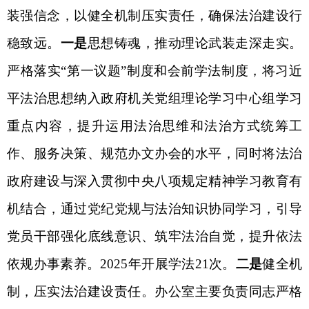
装强信念，以健全机制
压实责任
，确保法治建设行
稳致远。
一是
思想铸魂，推动理论武装走深走实。
严格落实
“第一议题”制度
和会前学法制度，将习近
平法治思想纳入政府机关党组
理论学习中心组
学习
重点内容，
提升运用法治思维
和法治方式统筹
工
作、服务决策、规范办文办会的水平
，
同时
将法治
政府建设与
深入贯彻中央八项规定精神学习教育
有
机结合，通过党纪党规与法治知识协同学习，引导
党员干部强化底线意识、筑牢法治自觉，提升依法
依规办事素养。
2025年开展学法21次。
二是
健全机
制
，压实法治建设责任。
办公室
主要负责同志
严格