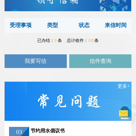
受理事项
类型
状态
来信时间
已办结：
0
条 总计收件：
105
条
我要写信
信件查询
更多+
节约用水倡议书
03