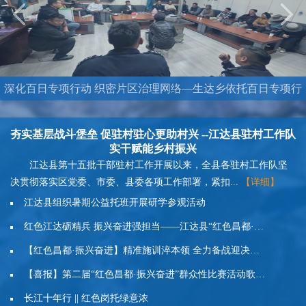
深化百日专项行动 织密片区治理网络—生达乡依托百日专项行
动成功调处跨村婚恋家庭纠纷
夯实基层战斗堡垒 促驻村驻心更助村兴 --江达县驻村工作队
实干赋能乡村振兴
江达县第十五批干部驻村工作开展以来，全县各驻村工作队坚
决贯彻落实区党委、市委、县委各项工作部署，紧扣...
【详细】
江达县组织暑期公益托班开展研学参观活动
红色江达砺精兵 振兴奋进强担当——江达县“红色昌都·振兴奋进”群众性比赛活动自选项目“民兵大比武”...
【红色昌都·振兴奋进】精准施训淬本领 全力备战迎决赛——江达县高质量开展“红色昌都·振兴奋进”群众...
【喜报】第二届“红色昌都·振兴奋进”群众性比赛活动歌舞比赛(独舞)江达县荣获三等奖
长江十年行 || 红色岗托绿意浓