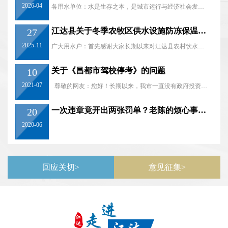
2026-04
各用水单位：水是生存之本，是城市运行与经济社会发展的基础性资源。作为供水单位，...
江达县关于冬季农牧区供水设施防冻保温及日常维护告知书
27
2025-11
广大用水户：首先感谢大家长期以来对江达县农村饮水工作的关心和支持！饮水关乎你我...
关于《昌都市驾校停考》的问题
10
2021-07
尊敬的网友：您好！长期以来，我市一直没有政府投资建设的机动车驾驶人科目二...
一次违章竟开出两张罚单？老陈的烦心事儿公安部回应了！
20
2020-06
回应关切
>
意见征集
>
历史沿革
自然地理